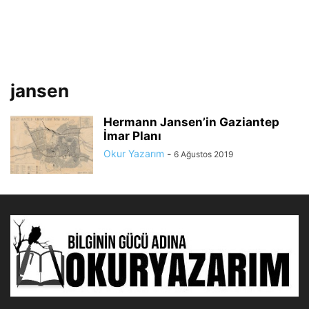
jansen
Hermann Jansen’in Gaziantep
İmar Planı
Okur Yazarım
-
6 Ağustos 2019