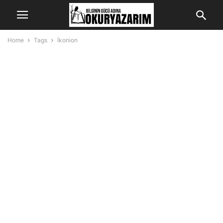
Home
Tags
İkonion