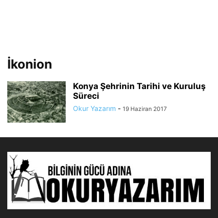
İkonion
Konya Şehrinin Tarihi ve Kuruluş
Süreci
Okur Yazarım
-
19 Haziran 2017