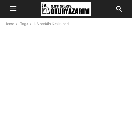
Home
Tags
I. Alaeddin Keykubad