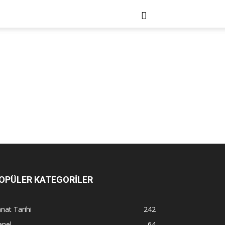
OPÜLER KATEGORİLER
nat Tarihi
242
enel
64