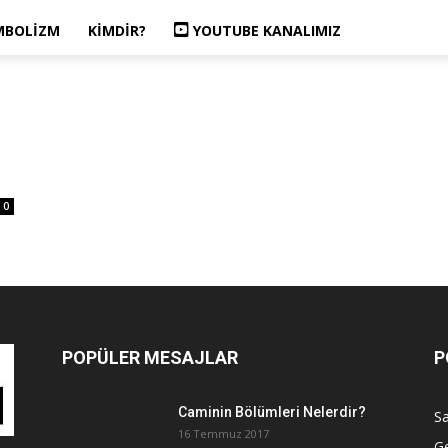
MBOLIZM
KIMDIR?
YOUTUBE KANALIMIZ
0
POPÜLER MESAJLAR
P
Caminin Bölümleri Nelerdir?
Sa
16 Temmuz 2017
G