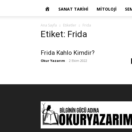
OKUR
SANAT TARIHI
MITOLOJI
SE
YAZARIM
Ana Sayfa
Etiketler
Frida
Etiket: Frida
Frida Kahlo Kimdir?
Okur Yazarım
-
2 Ekim 2022