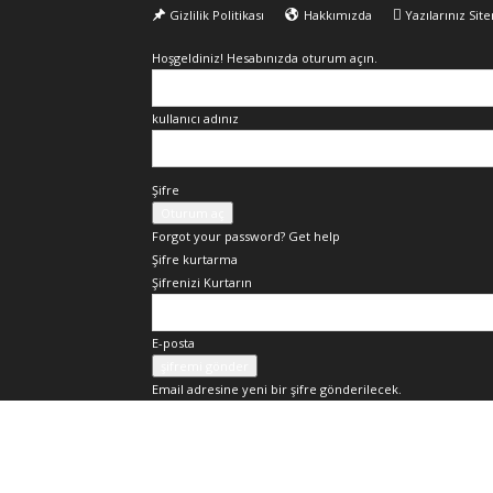
Gizlilik Politikası
Hakkımızda
Yazılarınız Sit
Hoşgeldiniz! Hesabınızda oturum açın.
kullanıcı adınız
Şifre
Forgot your password? Get help
Şifre kurtarma
Şifrenizi Kurtarın
E-posta
Email adresine yeni bir şifre gönderilecek.
Okur
Yazarım