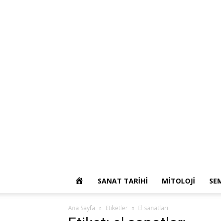
OKUR
SANAT TARIHI
MITOLOJI
SE
YAZARIM
Ana Sayfa
Etiketler
El sanatları