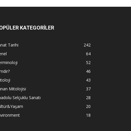
OPÜLER KATEGORİLER
nat Tarihi
242
enel
64
rminoloji
52
mdir?
46
toloji
43
nan Mitolojisi
37
adolu Selçuklu Sanatı
28
ültür&Yaşam
20
nvironment
18