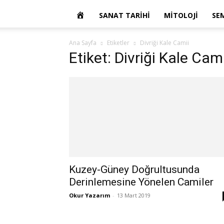
OKUR
SANAT TARIHI
MITOLOJI
SE
YAZARIM
Ana Sayfa
Etiketler
Divriği Kale Camii
Etiket: Divriği Kale Cami
Kuzey-Güney Doğrultusunda
Derinlemesine Yönelen Camiler
Okur Yazarım
-
13 Mart 2019