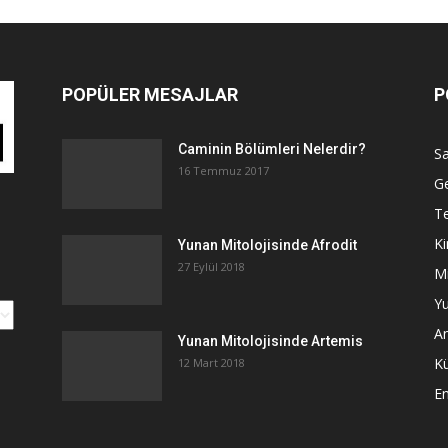
POPÜLER MESAJLAR
P
Caminin Bölümleri Nelerdir?
Sa
16 Temmuz 2017
G
Te
Ki
Yunan Mitolojisinde Afrodit
27 Eylül 2018
Mi
Yu
An
Yunan Mitolojisinde Artemis
K
12 Mart 2018
E