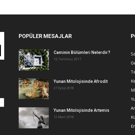
POPÜLER MESAJLAR
P
Caminin Bölümleri Nelerdir?
Sa
16 Temmuz 2017
G
Te
Ki
Yunan Mitolojisinde Afrodit
27 Eylül 2018
Mi
Yu
An
Yunan Mitolojisinde Artemis
K
12 Mart 2018
E