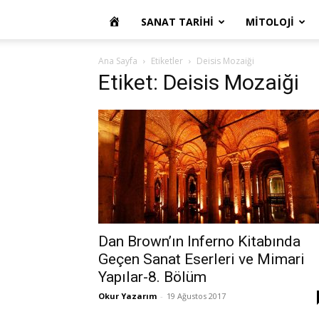
OKUR
SANAT TARIHI
MITOLOJI
YAZARIM
Ana Sayfa
Etiketler
Deisis Mozaiği
Etiket: Deisis Mozaiği
Dan Brown’ın Inferno Kitabında
Geçen Sanat Eserleri ve Mimari
Yapılar-8. Bölüm
Okur Yazarım
-
19 Ağustos 2017