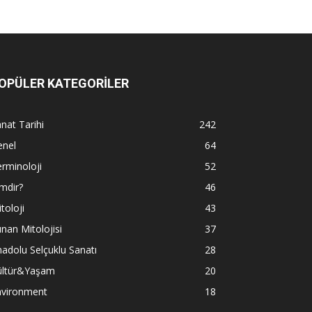
OPÜLER KATEGORİLER
nat Tarihi
242
enel
64
rminoloji
52
mdir?
46
toloji
43
nan Mitolojisi
37
adolu Selçuklu Sanatı
28
ültür&Yaşam
20
nvironment
18