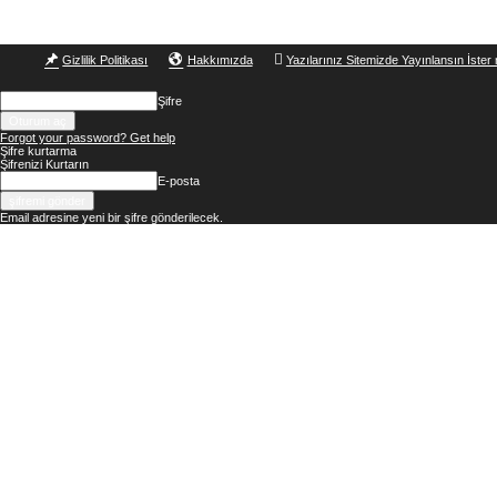
Gizlilik Politikası
Hakkımızda
Yazılarınız Sitemizde Yayınlansın İster 
Şifre
Forgot your password? Get help
Şifre kurtarma
Şifrenizi Kurtarın
E-posta
Email adresine yeni bir şifre gönderilecek.
Okur
Yazarım