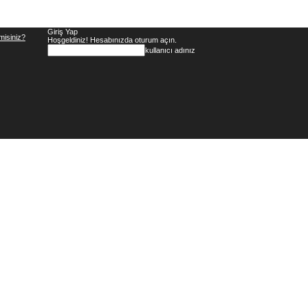
Giriş Yap
misiniz?
Hoşgeldiniz! Hesabınızda oturum açın.
kullanıcı adınız