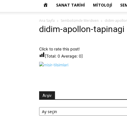
OKUR
SANAT TARIHI
MITOLOJI
SE
YAZARIM
Ana Sayfa
Sembolizmde Merdiven
didim-apollon
didim-apollon-tapinagi
Click to rate this post!
[Total:
0
Average:
0
]
Arşiv
Arşiv