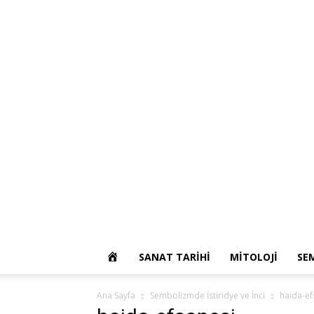
OKUR
SANAT TARIHI
MITOLOJI
SE
YAZARIM
Ana Sayfa
Sembolizmde İstiridye ve İnci
haida-ef