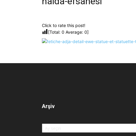
haida-efsanesi
Click to rate this post!
[Total:
0
Average:
0
]
Arşiv
Arşiv