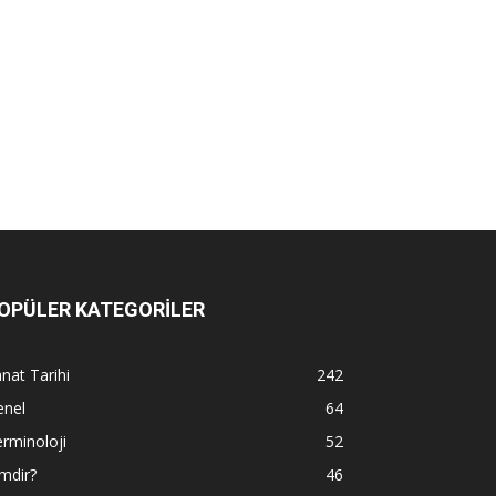
OPÜLER KATEGORİLER
nat Tarihi
242
enel
64
rminoloji
52
mdir?
46