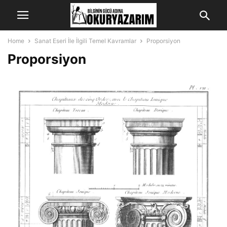
Home
Sanat Eseri İle İlgili Temel Kavramlar
Proporsiyon
Proporsiyon