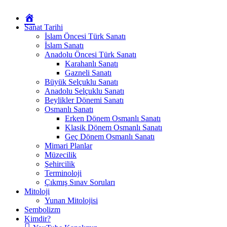
Okur
Yazarım
Sanat Tarihi
İslam Öncesi Türk Sanatı
İslam Sanatı
Anadolu Öncesi Türk Sanatı
Karahanlı Sanatı
Gazneli Sanatı
Büyük Selçuklu Sanatı
Anadolu Selçuklu Sanatı
Beylikler Dönemi Sanatı
Osmanlı Sanatı
Erken Dönem Osmanlı Sanatı
Klasik Dönem Osmanlı Sanatı
Geç Dönem Osmanlı Sanatı
Mimari Planlar
Müzecilik
Şehircilik
Terminoloji
Çıkmış Sınav Soruları
Mitoloji
Yunan Mitolojisi
Sembolizm
Kimdir?