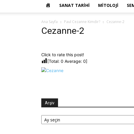
OKUR
SANAT TARIHI
MITOLOJI
SE
YAZARIM
Ana Sayfa
Paul Cezanne Kimdir?
Cezanne-2
Cezanne-2
Click to rate this post!
[Total:
0
Average:
0
]
Arşiv
Arşiv