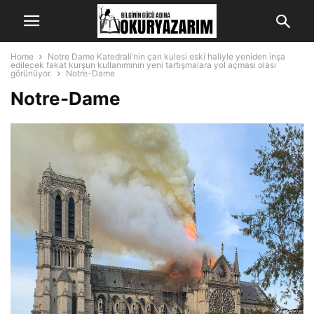
Home
Notre Dame Katedrali’nin çan kulesi eski haliyle yeniden inşa
edilecek fakat kurşun kullanımının yeni tartışmalara yol açması olası
görünüyor.
Notre-Dame
Notre-Dame