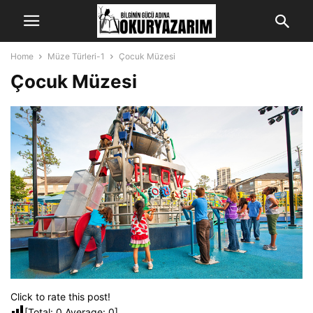
Home
Müze Türleri-1
Çocuk Müzesi
Çocuk Müzesi
Click to rate this post!
[Total:
0
Average:
0
]