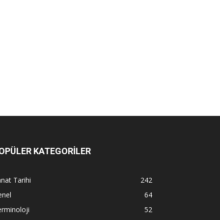
OPÜLER KATEGORİLER
nat Tarihi
242
enel
64
rminoloji
52