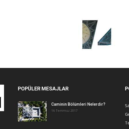
POPÜLER MESAJLAR
P
Caminin Bölümleri Nelerdir?
Sa
16 Temmuz 2017
G
Te