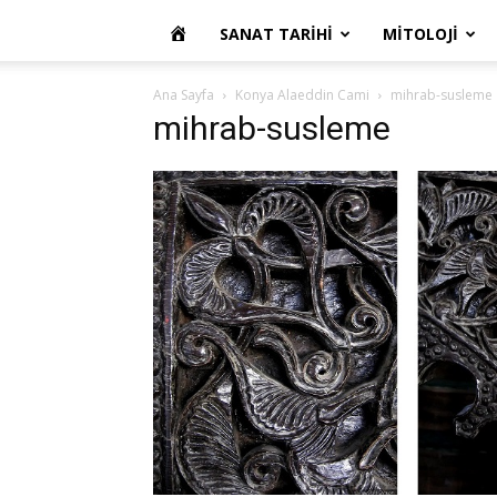
OKUR
SANAT TARIHI
MITOLOJI
YAZARIM
Ana Sayfa
Konya Alaeddin Cami
mihrab-susleme
mihrab-susleme