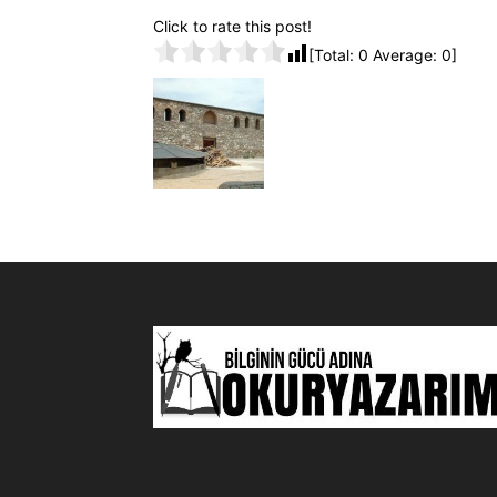
Click to rate this post!
[Total:
0
Average:
0
]