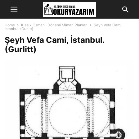
Home
Klasik Osmanlı Dönemi Mimari Planları
Şeyh Vefa Cami,
İstanbul. (Gurlitt)
Şeyh Vefa Cami, İstanbul.
(Gurlitt)