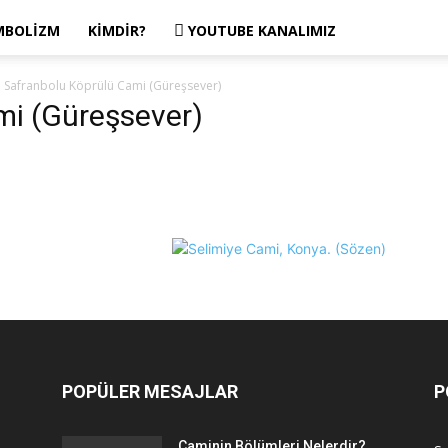
MBOLIZM
KIMDIR?
YOUTUBE KANALIMIZ
Safranbolu Köprülü Cami (Güreşsever)
mi (Güreşsever)
POPÜLER MESAJLAR
P
Caminin Bölümleri Nelerdir?