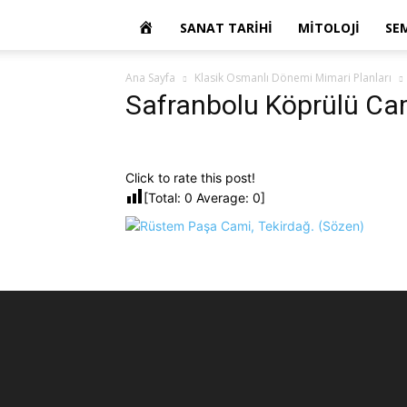
OKUR
SANAT TARIHI
MITOLOJI
SE
YAZARIM
Ana Sayfa
Klasik Osmanlı Dönemi Mimari Planları
Safranbolu Köprülü Ca
Click to rate this post!
[Total:
0
Average:
0
]