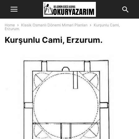
Home
Klasik Osmanlı Dönemi Mimari Planları
Kurşunlu Cami,
Erzurum.
Kurşunlu Cami, Erzurum.