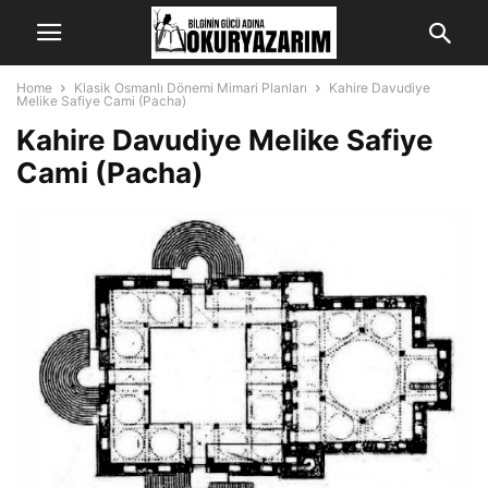
Home
Klasik Osmanlı Dönemi Mimari Planları
Kahire Davudiye
Melike Safiye Cami (Pacha)
Kahire Davudiye Melike Safiye
Cami (Pacha)