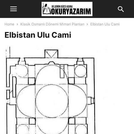
Home
Klasik Osmanlı Dönemi Mimari Planları
Elbistan Ulu Cami
Elbistan Ulu Cami