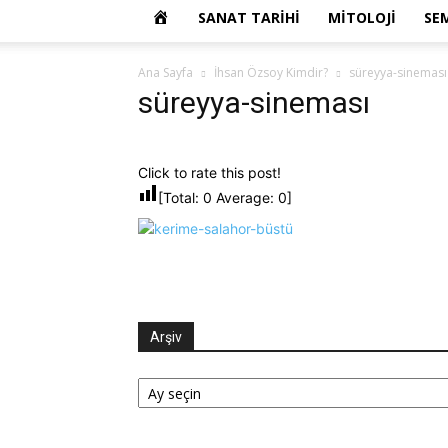
OKUR
SANAT TARIHI
MITOLOJI
SE
YAZARIM
Ana Sayfa
İhsan Özsoy Kimdir?
süreyya-sineması
süreyya-sineması
Click to rate this post!
[Total:
0
Average:
0
]
Arşiv
Arşiv