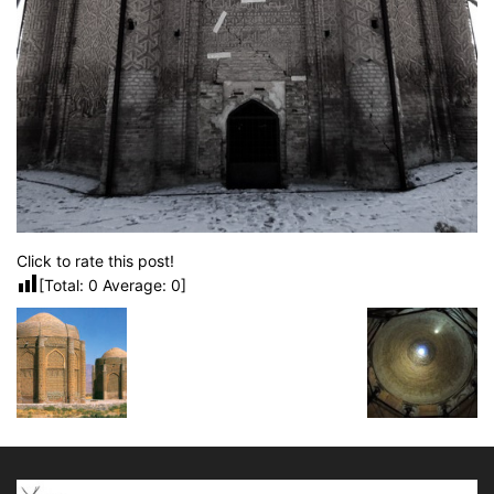
Click to rate this post!
[Total:
0
Average:
0
]