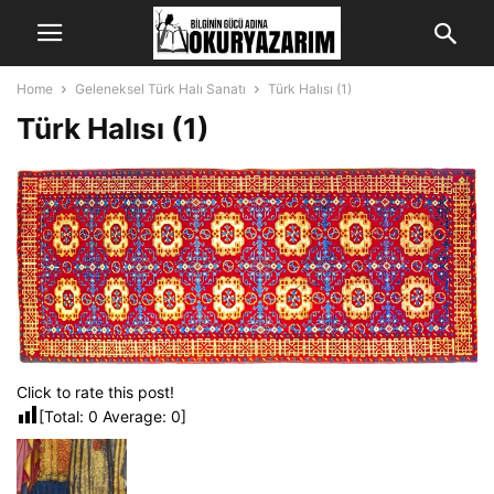
Home
Geleneksel Türk Halı Sanatı
Türk Halısı (1)
Türk Halısı (1)
Click to rate this post!
[Total:
0
Average:
0
]