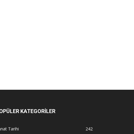
OPÜLER KATEGORİLER
nat Tarihi
242