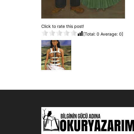
Click to rate this post!
[Total:
0
Average:
0
]