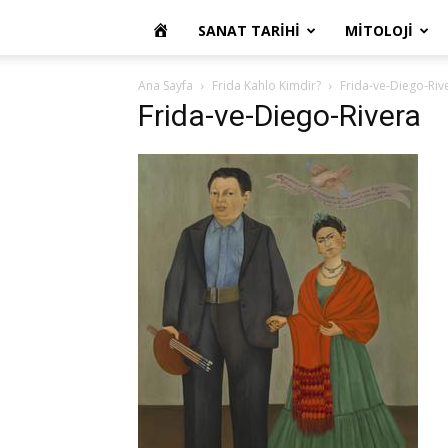
OKUR
SANAT TARIHI
MITOLOJI
YAZARIM
Ana Sayfa
Frida Kahlo Kimdir?
Frida-ve-Diego-Riv
Frida-ve-Diego-Rivera