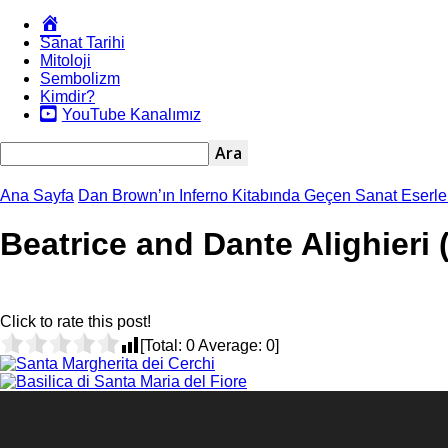
Okur
Yazarım
Sanat Tarihi
Mitoloji
Sembolizm
Kimdir?
YouTube Kanalımız
Ana Sayfa
Dan Brown’ın Inferno Kitabında Geçen Sanat Eserler
Beatrice and Dante Alighieri 
Click to rate this post!
[Total:
0
Average:
0
]