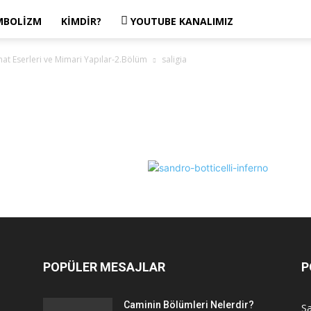
MBOLIZM
KIMDIR?
YOUTUBE KANALIMIZ
at Eserleri ve Mimari Yapılar-2.Bölüm
saligia
POPÜLER MESAJLAR
P
Caminin Bölümleri Nelerdir?
Sa