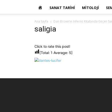
OKUR
SANAT TARIHI
MITOLOJI
SE
YAZARIM
Ana Sayfa
Dan Brown’ın Inferno Kitabında Geçen San
saligia
Click to rate this post!
[Total:
1
Average:
5
]