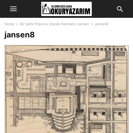
Home
Bir Şehir Plancısı Olarak Hermann Jansen
jansen8
jansen8