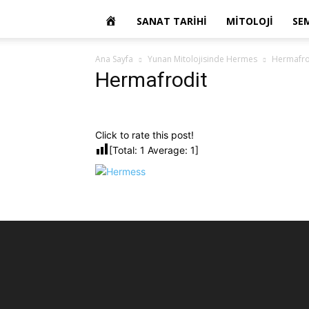
OKUR
SANAT TARIHI
MITOLOJI
SE
YAZARIM
Ana Sayfa
Yunan Mitolojisinde Hermes
Hermafro
Hermafrodit
Click to rate this post!
[Total:
1
Average:
1
]