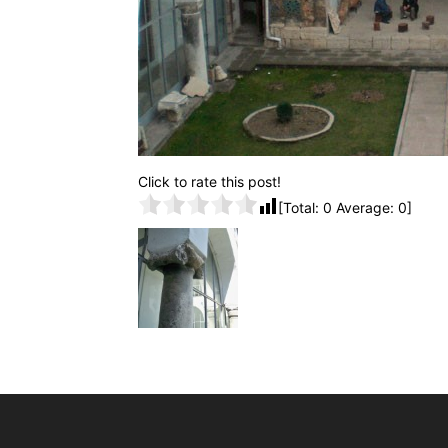
Click to rate this post!
[Total:
0
Average:
0
]