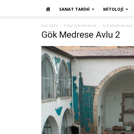
OKUR
SANAT TARIHI
MITOLOJI
YAZARIM
Ana Sayfa
Tokat Gök Medrese
Gök Medrese Avlu
Gök Medrese Avlu 2