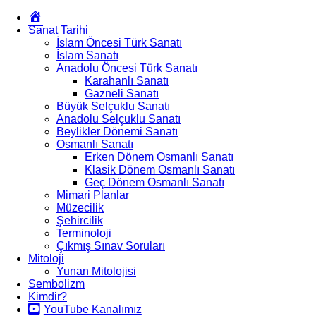
Okur
Yazarım
Sanat Tarihi
İslam Öncesi Türk Sanatı
İslam Sanatı
Anadolu Öncesi Türk Sanatı
Karahanlı Sanatı
Gazneli Sanatı
Büyük Selçuklu Sanatı
Anadolu Selçuklu Sanatı
Beylikler Dönemi Sanatı
Osmanlı Sanatı
Erken Dönem Osmanlı Sanatı
Klasik Dönem Osmanlı Sanatı
Geç Dönem Osmanlı Sanatı
Mimari Planlar
Müzecilik
Şehircilik
Terminoloji
Çıkmış Sınav Soruları
Mitoloji
Yunan Mitolojisi
Sembolizm
Kimdir?
YouTube Kanalımız