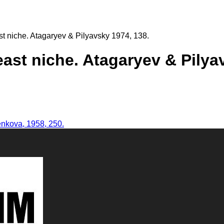
st niche. Atagaryev & Pilyavsky 1974, 138.
east niche. Atagaryev & Pilya