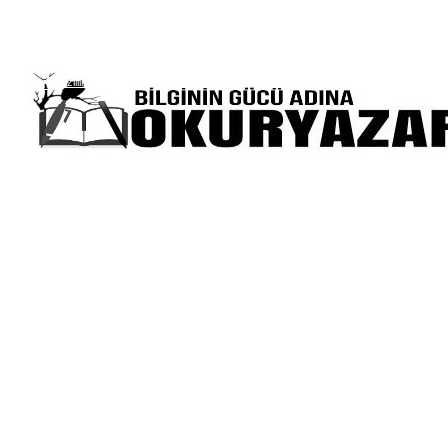
Gizlilik Politikası
Hakkımızda
Yazılarınız Sitemizde Yayınlansın İster 