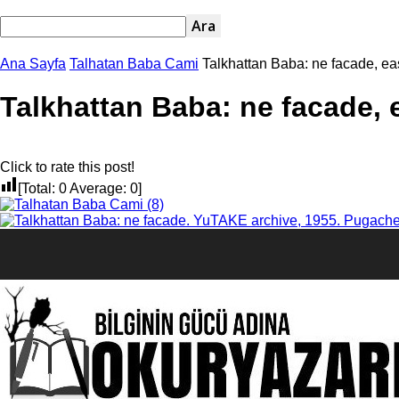
Ana Sayfa
Talhatan Baba Cami
Talkhattan Baba: ne facade, ea
Talkhattan Baba: ne facade, 
Click to rate this post!
[Total:
0
Average:
0
]