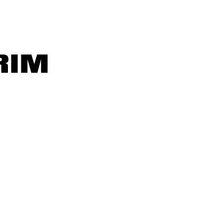
Okur
misiniz?
Yazarım