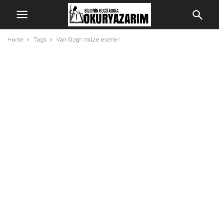
Home
Tags
Van Gogh müze eserleri