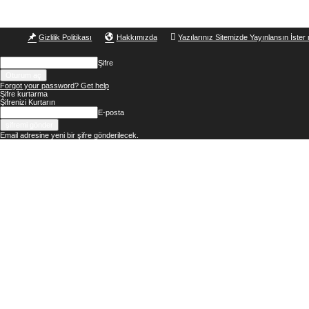
Gizlilik Politikası
Hakkımızda
Yazılarınız Sitemizde Yayınlansın İster 
Şifre
Forgot your password? Get help
Şifre kurtarma
Şifrenizi Kurtarın
E-posta
Email adresine yeni bir şifre gönderilecek.
Okur
Yazarım