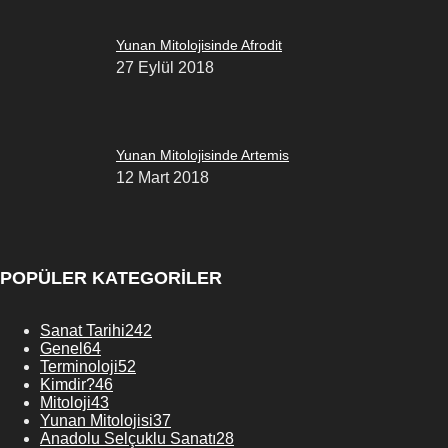
Yunan Mitolojisinde Afrodit
27 Eylül 2018
Yunan Mitolojisinde Artemis
12 Mart 2018
POPÜLER KATEGORİLER
Sanat Tarihi
242
Genel
64
Terminoloji
52
Kimdir?
46
Mitoloji
43
Yunan Mitolojisi
37
Anadolu Selçuklu Sanatı
28