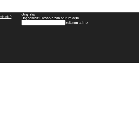
Giriş Yap
misiniz?
Hoşgeldiniz! Hesabınızda oturum açın.
kullanıcı adınız