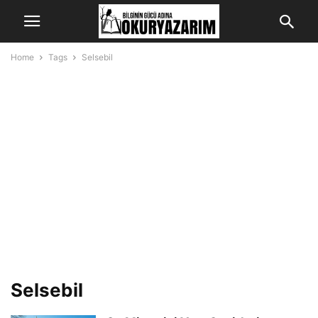
Home
Tags
Selsebil
Selsebil