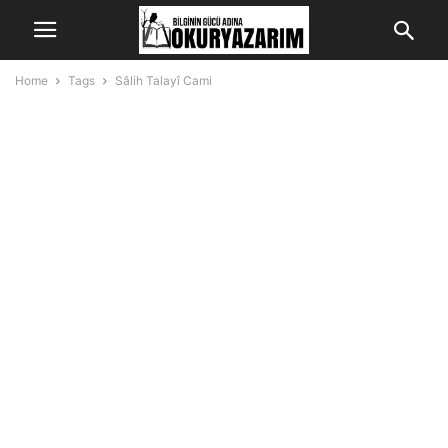
Home
Tags
Sâlih Talayî Cami