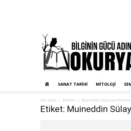
OKUR
SANAT TARIHI
MITOLOJI
SE
YAZARIM
Ana Sayfa
Etiketler
Muineddin Sülayman Pervane
Etiket: Muineddin Sül