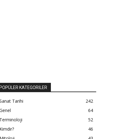
POPÜLER KATEGORİLER
Sanat Tarihi
242
Genel
64
Terminoloji
52
Kimdir?
46
Mitoloji
43