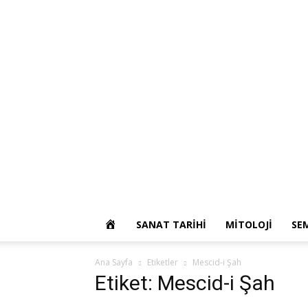
OKUR
SANAT TARIHI
MITOLOJI
SE
YAZARIM
Ana Sayfa
Etiketler
Mescid-i Şah
Etiket: Mescid-i Şah