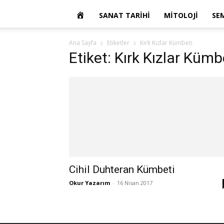
OKUR
SANAT TARIHI
MITOLOJI
SE
YAZARIM
Ana Sayfa
Etiketler
Kırk Kızlar Kümbeti
Etiket: Kırk Kızlar Kümb
Cihil Duhteran Kümbeti
Okur Yazarım
-
16 Nisan 2017