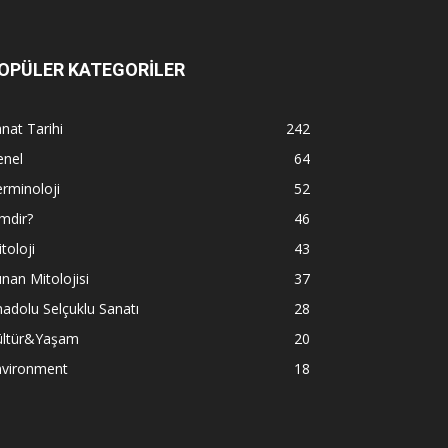
OPÜLER KATEGORİLER
nat Tarihi
242
enel
64
rminoloji
52
mdir?
46
toloji
43
nan Mitolojisi
37
adolu Selçuklu Sanatı
28
ültür&Yaşam
20
nvironment
18