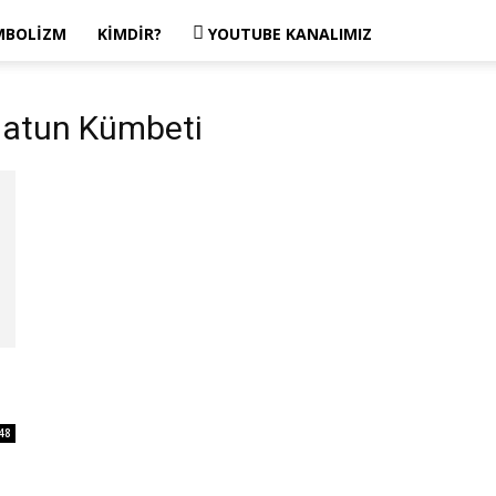
MBOLIZM
KIMDIR?
YOUTUBE KANALIMIZ
i
Hatun Kümbeti
48