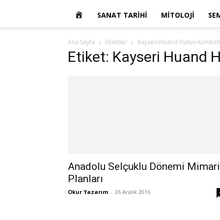
OKUR
SANAT TARIHI
MITOLOJI
SE
YAZARIM
Ana Sayfa
Etiketler
Kayseri Huand Hatun Kümbet
Etiket: Kayseri Huand 
Anadolu Selçuklu Dönemi Mimari
Planları
Okur Yazarım
-
26 Aralık 2016