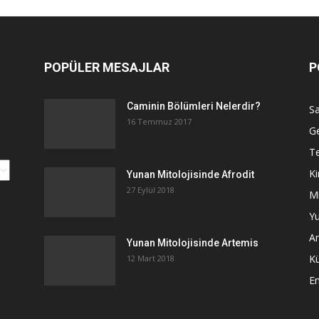
POPÜLER MESAJLAR
P
Caminin Bölümleri Nelerdir?
Sa
16 Temmuz 2017
G
Te
Ki
Yunan Mitolojisinde Afrodit
27 Eylül 2018
Mi
Yu
An
Yunan Mitolojisinde Artemis
K
12 Mart 2018
E