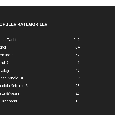
OPÜLER KATEGORİLER
nat Tarihi
242
enel
64
rminoloji
52
mdir?
46
toloji
43
nan Mitolojisi
37
adolu Selçuklu Sanatı
28
ültür&Yaşam
20
nvironment
18