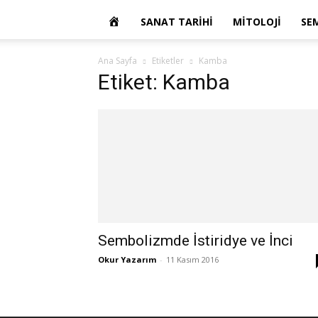
OKUR
SANAT TARIHI
MITOLOJI
SE
YAZARIM
Ana Sayfa
Etiketler
Kamba
Etiket: Kamba
Sembolizmde İstiridye ve İnci
Okur Yazarım
-
11 Kasım 2016