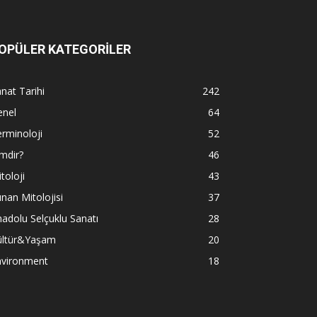
OPÜLER KATEGORİLER
nat Tarihi
242
enel
64
rminoloji
52
mdir?
46
toloji
43
nan Mitolojisi
37
adolu Selçuklu Sanatı
28
ültür&Yaşam
20
nvironment
18