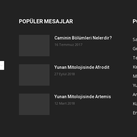
POPÜLER MESAJLAR
P
Caminin Bölümleri Nelerdir?
Sa
16 Temmuz 2017
G
Te
Ki
Yunan Mitolojisinde Afrodit
27 Eylül 2018
Mi
Yu
An
Yunan Mitolojisinde Artemis
K
12 Mart 2018
E