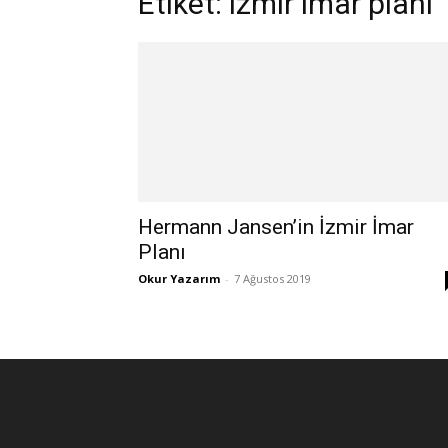
Etiket: izmir imar planı
Hermann Jansen’in İzmir İmar
Planı
Okur Yazarım
-
7 Ağustos 2019