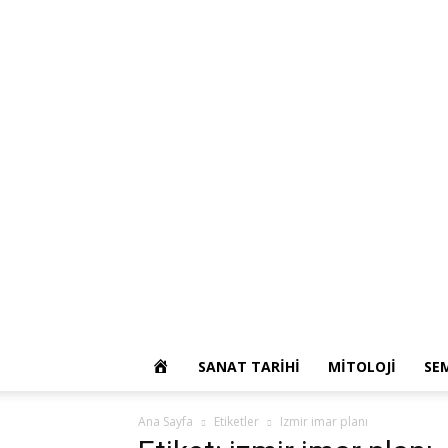
OKUR
SANAT TARIHI
MITOLOJI
SE
YAZARIM
Ana Sayfa
Etiketler
Izmir imar planı