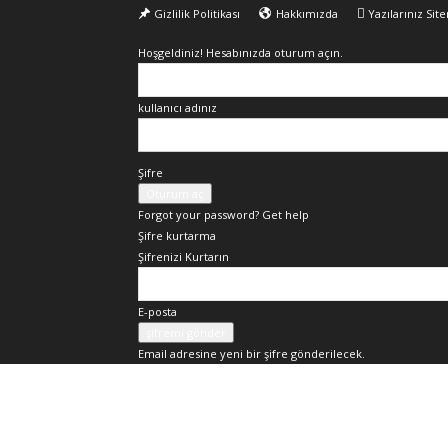
Gizlilik Politikası
Hakkımızda
Yazılarınız Sit
Hoşgeldiniz! Hesabınızda oturum açın.
kullanıcı adınız
Şifre
Forgot your password? Get help
Şifre kurtarma
Şifrenizi Kurtarın
E-posta
Email adresine yeni bir şifre gönderilecek.
Okur
Yazarım