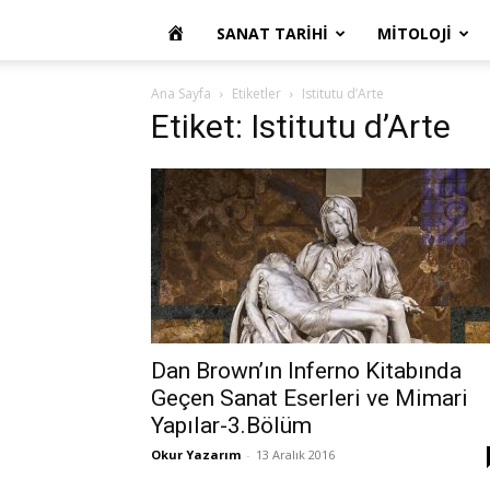
OKUR
SANAT TARIHI
MITOLOJI
YAZARIM
Ana Sayfa
Etiketler
Istitutu d’Arte
Etiket: Istitutu d’Arte
Dan Brown’ın Inferno Kitabında
Geçen Sanat Eserleri ve Mimari
Yapılar-3.Bölüm
Okur Yazarım
-
13 Aralık 2016