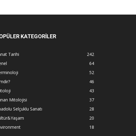
OPÜLER KATEGORİLER
nat Tarihi
242
enel
64
rminoloji
52
mdir?
46
toloji
43
nan Mitolojisi
37
adolu Selçuklu Sanatı
28
ültür&Yaşam
20
nvironment
18