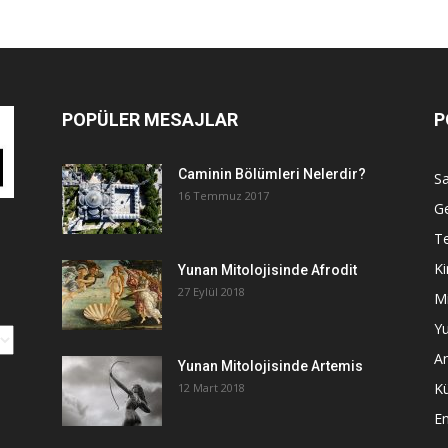
POPÜLER MESAJLAR
P
Caminin Bölümleri Nelerdir?
Sa
16 Temmuz 2017
G
Te
Ki
Yunan Mitolojisinde Afrodit
27 Eylül 2018
Mi
Yu
An
Yunan Mitolojisinde Artemis
K
12 Mart 2018
E