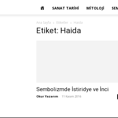
OKUR
SANAT TARIHI
MITOLOJI
SE
YAZARIM
Ana Sayfa
Etiketler
Haida
Etiket: Haida
Sembolizmde İstiridye ve İnci
Okur Yazarım
-
11 Kasım 2016