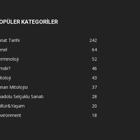
OPÜLER KATEGORİLER
nat Tarihi
242
enel
64
rminoloji
52
mdir?
46
toloji
43
nan Mitolojisi
37
adolu Selçuklu Sanatı
28
ültür&Yaşam
20
nvironment
18