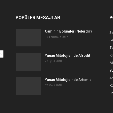
POPÜLER MESAJLAR
P
Caminin Bölümleri Nelerdir?
Sa
16 Temmuz 2017
G
Te
Ki
Yunan Mitolojisinde Afrodit
27 Eylül 2018
Mi
Yu
An
Yunan Mitolojisinde Artemis
K
12 Mart 2018
E