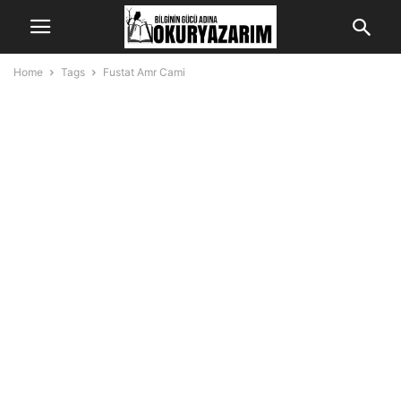
Home
Tags
Fustat Amr Cami