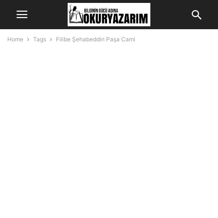
Home
Tags
Filibe Şehabeddin Paşa Cami