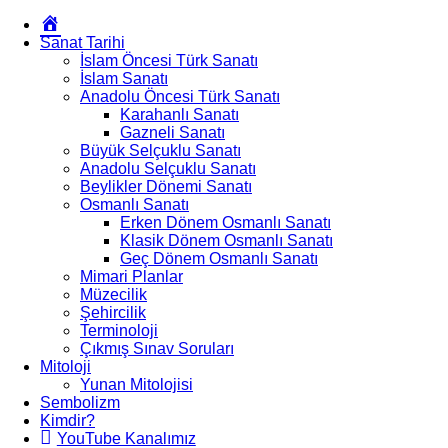
Okur
Yazarım
Sanat Tarihi
İslam Öncesi Türk Sanatı
İslam Sanatı
Anadolu Öncesi Türk Sanatı
Karahanlı Sanatı
Gazneli Sanatı
Büyük Selçuklu Sanatı
Anadolu Selçuklu Sanatı
Beylikler Dönemi Sanatı
Osmanlı Sanatı
Erken Dönem Osmanlı Sanatı
Klasik Dönem Osmanlı Sanatı
Geç Dönem Osmanlı Sanatı
Mimari Planlar
Müzecilik
Şehircilik
Terminoloji
Çıkmış Sınav Soruları
Mitoloji
Yunan Mitolojisi
Sembolizm
Kimdir?
YouTube Kanalımız