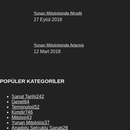
Yunan Mitolojisinde Afrodit
27 Eylül 2018
Yunan Mitolojisinde Artemis
12 Mart 2018
POPÜLER KATEGORİLER
Sanat Tarihi
242
Genel
64
Terminoloji
52
Kimdir?
46
Mitoloji
43
Yunan Mitolojisi
37
Anadolu Selçuklu Sanatı
28