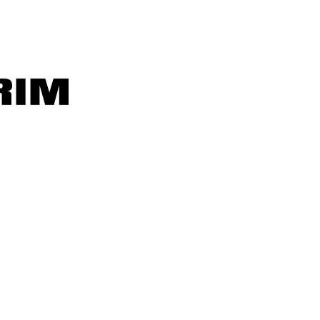
Okur
misiniz?
Yazarım