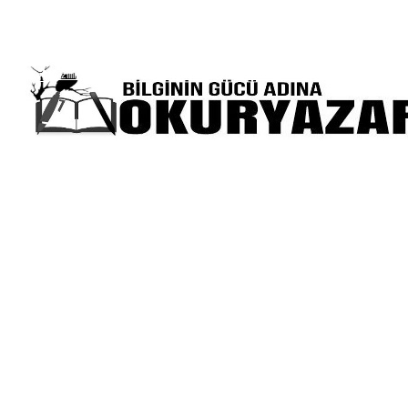
Gizlilik Politikası
Hakkımızda
Yazılarınız Sitemizde Yayınlansın İster 