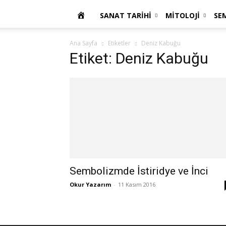
OKUR
SANAT TARIHI
MITOLOJI
SE
YAZARIM
Ana Sayfa
Etiketler
Deniz Kabuğu
Etiket: Deniz Kabuğu
Sembolizmde İstiridye ve İnci
Okur Yazarım
-
11 Kasım 2016