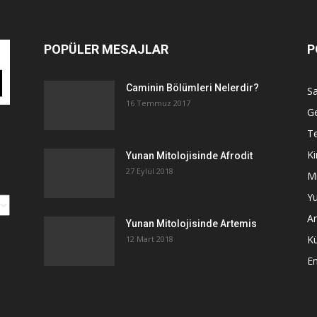
POPÜLER MESAJLAR
P
Caminin Bölümleri Nelerdir?
Sa
16 Temmuz 2017
G
Te
Ki
Yunan Mitolojisinde Afrodit
27 Eylül 2018
Mi
Yu
An
Yunan Mitolojisinde Artemis
K
12 Mart 2018
E