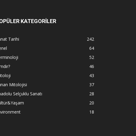
OPÜLER KATEGORİLER
nat Tarihi
242
enel
64
rminoloji
52
mdir?
46
toloji
43
nan Mitolojisi
37
adolu Selçuklu Sanatı
28
ültür&Yaşam
20
nvironment
18