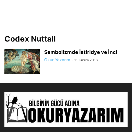
Codex Nuttall
Sembolizmde İstiridye ve İnci
Okur Yazarım
-
11 Kasım 2016