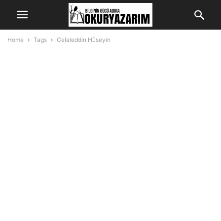
Home
Tags
Celaleddin Hüseyin