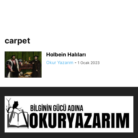
carpet
Holbein Halıları
Okur Yazarım
-
1 Ocak 2023